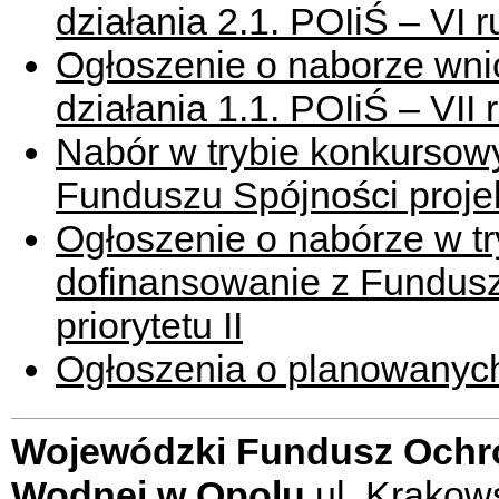
działania 2.1. POIiŚ – VI
Ogłoszenie o naborze wni
działania 1.1. POIiŚ – VI
Nabór w trybie konkursow
Funduszu Spójności projek
Ogłoszenie o nabórze w t
dofinansowanie z Fundusz
priorytetu II
Ogłoszenia o planowanyc
Wojewódzki Fundusz Ochro
Wodnej w Opolu
ul. Krakow