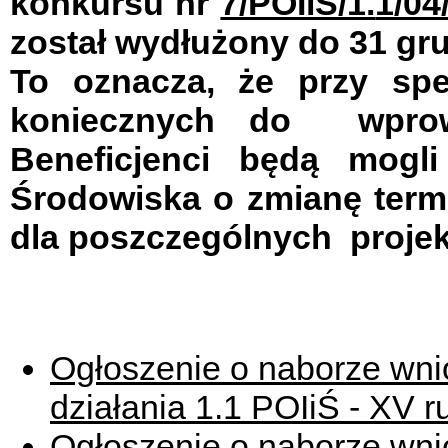
konkursu nr
7/POIiŚ/1.
1/04
został wydłużony do 31 gru
To oznacza, że przy spe
koniecznych do wprow
Beneficjenci będą mogl
Środowiska o zmianę term
dla poszczególnych projek
Ogłoszenie o naborze wni
działania 1.1 POIiŚ - XV 
Ogłoszenie o naborze wni